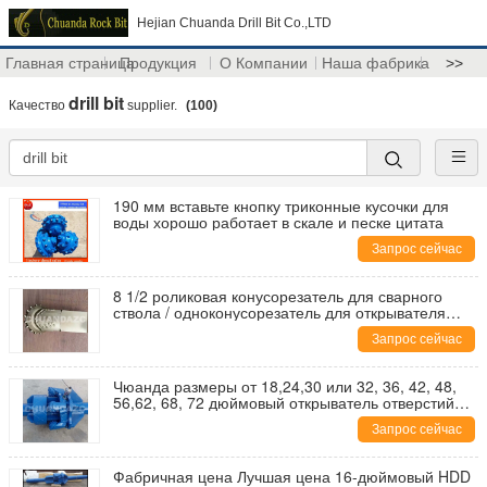
Hejian Chuanda Drill Bit Co.,LTD
Главная страница
Продукция
О Компании
Наша фабрика
>>
drill bit
Качество
supplier.
(100)
190 мм вставьте кнопку триконные кусочки для
воды хорошо работает в скале и песке цитата
Запрос сейчас
8 1/2 роликовая конусорезатель для сварного
ствола / одноконусорезатель для открывателя
отверстий HDD/2 1/4 IADC 437G роликовая
Запрос сейчас
конусорезатель
Чюанда размеры от 18,24,30 или 32, 36, 42, 48,
56,62, 68, 72 дюймовый открыватель отверстий
HDD
Запрос сейчас
Фабричная цена Лучшая цена 16-дюймовый HDD