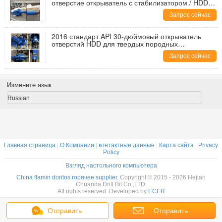
отверстие открыватель с стабилизатором / HDD
ремеры / отверстие открыватель скальный ремер
Запрос сейчас
2016 стандарт API 30-дюймовый открыватель
отверстий HDD для твердых породных
образований / ремер HDD / пилотный открыватель
Запрос сейчас
отверстий
Измените язык
Russian
Главная страница
|
О Компании
|
контактные данные
|
Карта сайта
|
Privacy
Policy
Взгляд настольного компьютера
China flamin doritos горячее supplier.
Copyright © 2015 - 2026 Hejian
Chuanda Drill Bit Co.,LTD.
All rights reserved. Developed by
ECER
Отправить
Отправить