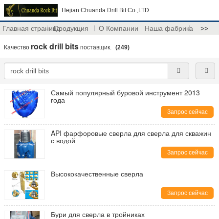
Hejian Chuanda Drill Bit Co.,LTD
Главная страница
Продукция
О Компании
Наша фабрика
>>
rock drill bits
Качество
поставщик.
(249)
Самый популярный буровой инструмент 2013
года
Запрос сейчас
API фарфоровые сверла для сверла для скважин
с водой
Запрос сейчас
Высококачественные сверла
Запрос сейчас
Бури для сверла в тройниках