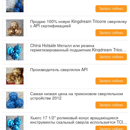
Запрос сейчас
Продаю 100% новую Kingdream Tricone сверлялку
с API сертификацией
Запрос сейчас
China Hotsale Металл или резина
герметизированный подшипник Kingdream Tricone
Rock Drill Bits для добычи полезных ископаемых с
Запрос сейчас
сертификацией API
Производитель сверлялок API
Запрос сейчас
Самая низкая цена на триконовом сверляльном
устройстве 2012
Запрос сейчас
Хьюгс 17 1/2" роликовый конус вращающиеся
инструменты скальный сверла используется TCI
трикон
Запрос сейчас