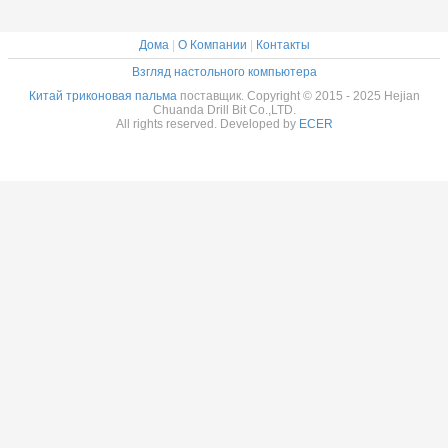
роликовые на
триконовые
кусочки
Дома
|
О Компании
|
Контакты
Взгляд настольного компьютера
Китай триконовая пальма
поставщик. Copyright © 2015 - 2025 Hejian
Chuanda Drill Bit Co.,LTD.
All rights reserved. Developed by
ECER
Оставьт
Мы скоро те