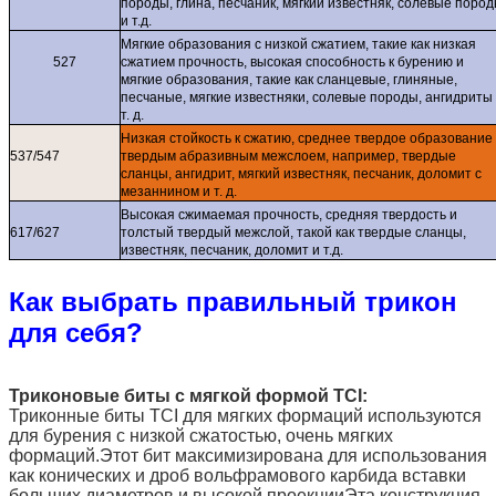
породы, глина, песчаник, мягкий известняк, солевые поро
и т.д.
Мягкие образования с низкой сжатием, такие как низкая
527
сжатием прочность, высокая способность к бурению и
мягкие образования, такие как сланцевые, глиняные,
песчаные, мягкие известняки, солевые породы, ангидриты
т. д.
Низкая стойкость к сжатию, среднее твердое образование 
537/547
твердым абразивным межслоем, например, твердые
сланцы, ангидрит, мягкий известняк, песчаник, доломит с
мезаннином и т. д.
Высокая сжимаемая прочность, средняя твердость и
617/627
толстый твердый межслой, такой как твердые сланцы,
известняк, песчаник, доломит и т.д.
Как выбрать правильный трикон
для себя?
Триконовые биты с мягкой формой TCI:
Триконные биты TCI для мягких формаций используются
для бурения с низкой сжатостью, очень мягких
формаций.Этот бит максимизирована для использования
как конических и дроб вольфрамового карбида вставки
больших диаметров и высокой проекцииЭта конструкция