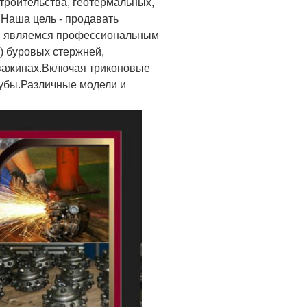
троительства, геотермальных,
Наша цель - продавать
Мы являемся профессиональным
) буровых стержней,
важинах.Включая триконовые
убы.Различные модели и