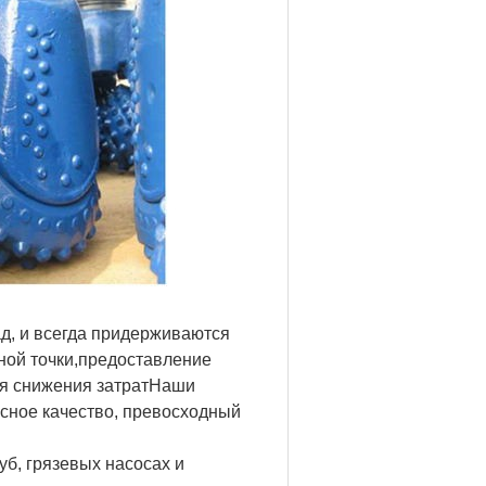
д, и всегда придерживаются
ной точки,предоставление
ля снижения затратНаши
сное качество, превосходный
б, грязевых насосах и