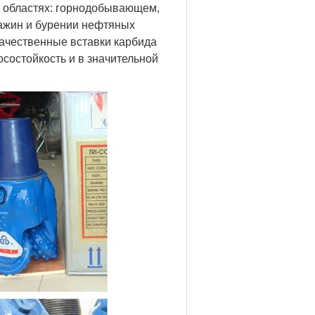
х областях: горнодобывающем,
важин и бурении нефтяных
качественные вставки карбида
состойкость и в значительной