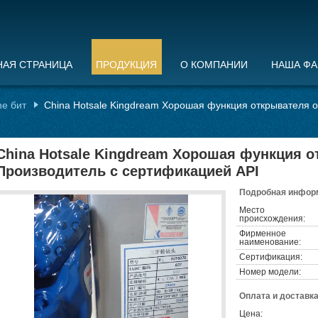
НАЯ СТРАНИЦА
ПРОДУКЦИЯ
О КОМПАНИИ
НАША ФА
ne бит
China Hotsale Kingdream Хорошая функция открывателя о
China Hotsale Kingdream Хорошая функция о
Производитель с сертификацией API
Подробная информ
Место
происхождения:
Фирменное
наименование:
Сертификация:
Номер модели:
Оплата и доставка
Цена: