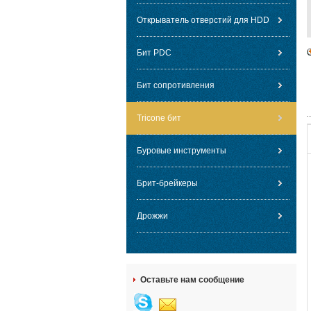
Открыватель отверстий для HDD
Бит PDC
Бит сопротивления
Tricone бит
Буровые инструменты
Брит-брейкеры
Дрожжи
Оставьте нам сообщение