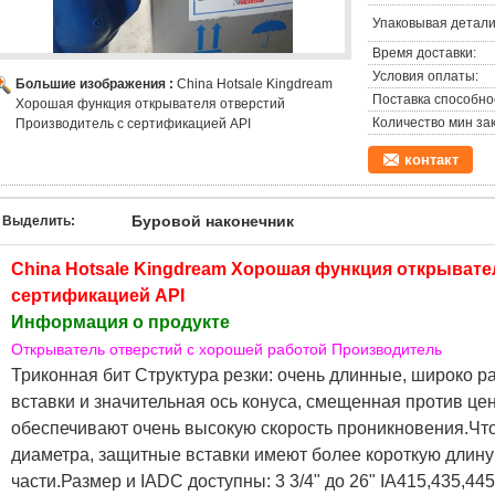
Упаковывая детали
Время доставки:
Условия оплаты:
Большие изображения :
China Hotsale Kingdream
Поставка способно
Хорошая функция открывателя отверстий
Количество мин зак
Производитель с сертификацией API
контакт
Буровой наконечник
Выделить:
China Hotsale Kingdream Хорошая функция открывате
сертификацией API
Информация о продукте
Открыватель отверстий с хорошей работой Производитель
Триконная бит Структура резки: очень длинные, широко 
вставки и значительная ось конуса, смещенная против це
обеспечивают очень высокую скорость проникновения.Что
диаметра, защитные вставки имеют более короткую длину
части.Размер и IADC доступны: 3 3/4" до 26" IA415,435,44