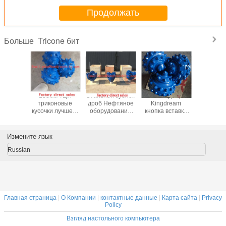
Продолжать
Tricone бит
Больше
133мм ТЦИ
Стальной зубной
Клиент одобрен
133мм
триконовые
дроб Нефтяное
Kingdream
трикон
кусочки лучшего
оборудование
кнопка вставка
кусочки 
качества 100%
Кнопка вставка
сверла Бит для
качеств
новая фабрика
сверла Дроб для
скалы
новая ф
цена
скалы
Производитель
цен
Измените язык
Производитель
для горной
Russian
промышленности
Главная страница
|
О Компании
|
контактные данные
|
Карта сайта
|
Privacy
Policy
Взгляд настольного компьютера