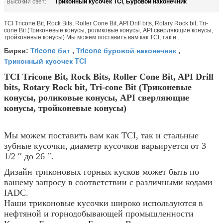
Триконный кусочек TCI
Буровой наконечник
Высокий свет:
,
TCI Tricone Bit, Rock Bits, Roller Cone Bit, API Drill bits, Rotary Rock bit, Tri-
cone Bit (Триконевые конусы, роликовые конусы, API сверляющие конусы,
тройконевые конусы) Мы можем поставить вам как TCI, так и ...
Tricone бит
Tricone буровой наконечник
Бирки:
,
,
Триконный кусочек TCI
TCI Tricone Bit, Rock Bits, Roller Cone Bit, API Drill
bits, Rotary Rock bit, Tri-cone Bit (Триконевые
конусы, роликовые конусы, API сверляющие
конусы, тройконевые конусы)
Мы можем поставить вам как TCI, так и стальные
зубные кусочки, диаметр кусочков варьируется от 3
1/2 ′′ до 26 ′′.
Дизайн триконовых горных кусков может быть по
вашему запросу в соответствии с различными кодами
IADC.
Наши триконовые кусочки широко используются в
нефтяной и горнодобывающей промышленности