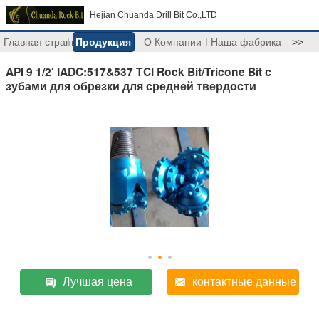
Hejian Chuanda Drill Bit Co.,LTD
Главная страница
Продукция
О Компании
Наша фабрика
>>
API 9 1/2' IADC:517&537 TCI Rock Bit/Tricone Bit с
зубами для обрезки для средней твердости
Лучшая цена
контактные данные