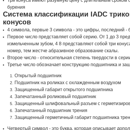
Три конуса имеют разумную цену с длительным сроком 
бурения
Система классификации IADC трик
конусов
4 символа, первые 3 символа - это цифры, последний - 
Первое число представляет собой серию. От 1 до 3 пред
измельченным зубом, 4 8 представляют собой три кону
номер, тем жестче абразивное образование скалы.
Второе число - относительная степень твердости в сери
Третье число обозначает конструкцию подшипника и защ
Открытый подшипник
Подшипник на роликах с охлажденным воздухом
Защищенный габарит открытого подшипника
Запечатанный роликовый подшипник
Защищенный шлифовальный разъем с герметизиро
Запечатанный подшипник трения
Защищенный герметичный габарит подшипника тре
Четвертый символ - это буква, которая описывает допо