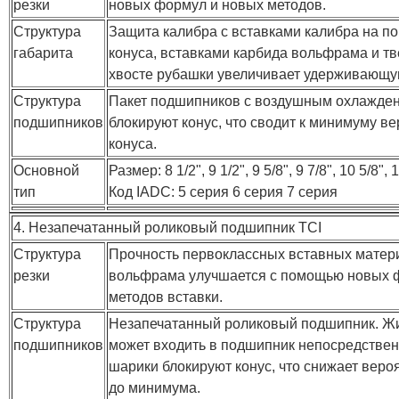
резки
новых формул и новых методов.
Структура
Защита калибра с вставками калибра на п
габарита
конуса, вставками карбида вольфрама и т
хвосте рубашки увеличивает удерживающу
Структура
Пакет подшипников с воздушным охлажде
подшипников
блокируют конус, что сводит к минимуму в
конуса.
Основной
Размер: 8 1/2", 9 1/2", 9 5/8", 9 7/8", 10 5/8", 1
тип
Код IADC: 5 серия 6 серия 7 серия
4. Незапечатанный роликовый подшипник TCI
Структура
Прочность первоклассных вставных матер
резки
вольфрама улучшается с помощью новых 
методов вставки.
Структура
Незапечатанный роликовый подшипник. Жи
подшипников
может входить в подшипник непосредствен
шарики блокируют конус, что снижает веро
до минимума.