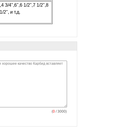
,4 3/4",6",6 1/2",7 1/2",8
/2", и т.д.
(
0
/ 3000)