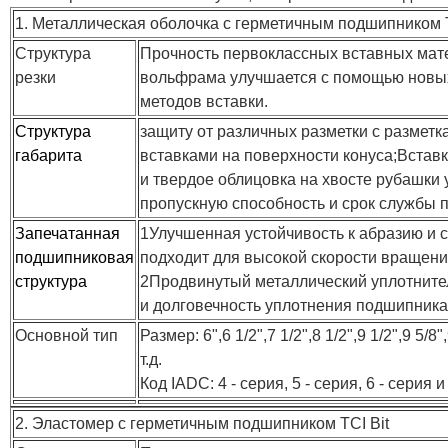
1. Металлическая оболочка с герметичным подшипником 
Структура
Прочность первоклассных вставных мат
резки
вольфрама улучшается с помощью новы
методов вставки.
Структура
защиту от различных разметки с разметк
габарита
вставками на поверхности конуса;Встав
и твердое облицовка на хвосте рубашки 
пропускную способность и срок службы 
Запечатанная
1Улучшенная устойчивость к абразию и
подшипниковая
подходит для высокой скорости вращени
структура
2Продвинутый металлический уплотните
и долговечность уплотнения подшипника
Основной тип
Размер: 6",6 1/2",7 1/2",8 1/2",9 1/2",9 5/8",
т.д.
Код IADC: 4 - серия, 5 - серия, 6 - серия и 
2. Эластомер с герметичным подшипником TCI Bit