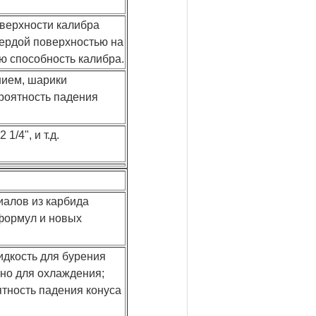
оверхности калибра
вердой поверхностью на
ю способность калибра.
нием, шарики
ероятность падения
2 1/4", и т.д.
иалов из карбида
формул и новых
дкость для бурения
но для охлаждения;
ятность падения конуса