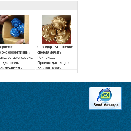
ngdream
Стандарт API Tricone
сокоэффективный
сверла лечить
опка вставка сверла
Рейнольдс
т для скалы
Производитель для
оизводитель
добычи нефти