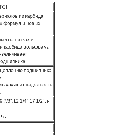
TCI
ериалов из карбида
х формул и новых
ами на пятках и
ки карбида вольфрама
увеличивает
подшипника.
 сцеплению подшипника
я.
ль улучшит надежность
.
9 7/8",12 1/4",17 1/2", и
т.д.