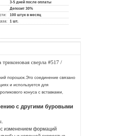
3-5 дней после оплаты
Депозит 30%
сти:
100 штук в месяц
аза:
1 шт.
 триконовая сверла #517 /
кий порошок.Это соединение связано
иях и используется для
оликового конуса с вставками,
нению с другими буровыми
ы.
я с изменением формаций