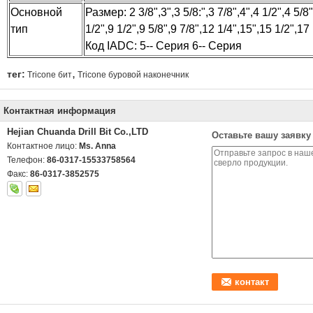
Основной
Размер: 2 3/8",3",3 5/8:",3 7/8",4",4 1/2",4 5/8"
тип
1/2",9 1/2",9 5/8",9 7/8",12 1/4",15",15 1/2",17 1
Код IADC: 5-- Серия 6-- Серия
,
тег:
Tricone бит
Tricone буровой наконечник
Контактная информация
Hejian Chuanda Drill Bit Co.,LTD
Оставьте вашу заявку
Контактное лицо:
Ms. Anna
Телефон:
86-0317-15533758564
Факс:
86-0317-3852575