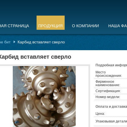
НАЯ СТРАНИЦА
ПРОДУКЦИЯ
О КОМПАНИИ
НАША ФА
ne бит
Карбид вставляет сверло
Карбид вставляет сверло
Подробная информ
Место
происхождения:
Фирменное
наименование:
Сертификация:
Номер модели:
Оплата и доставка
Цена:
Упаковывая детали