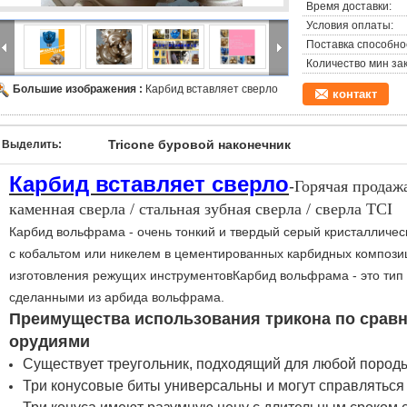
Время доставки:
Условия оплаты:
Поставка способно
Количество мин зак
Большие изображения :
Карбид вставляет сверло
контакт
Tricone буровой наконечник
Выделить:
Карбид вставляет сверло
-
Горячая продажа
каменная сверла / стальная зубная сверла / сверла TCI
Карбид вольфрама - очень тонкий и твердый серый кристалличес
с кобальтом или никелем в цементированных карбидных композиц
изготовления режущих инструментовКарбид вольфрама - это тип р
сделанными из арбида вольфрама.
Преимущества использования трикона по срав
орудиями
Существует треугольник, подходящий для любой пород
Три конусовые биты универсальны и могут справлятьс