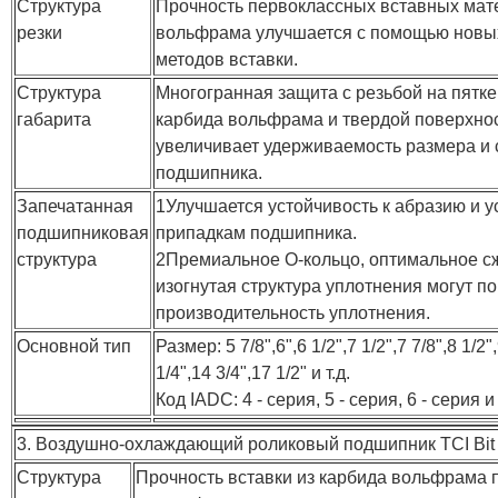
Структура
Прочность первоклассных вставных мат
резки
вольфрама улучшается с помощью новы
методов вставки.
Структура
Многогранная защита с резьбой на пятке
габарита
карбида вольфрама и твердой поверхно
увеличивает удерживаемость размера и 
подшипника.
Запечатанная
1Улучшается устойчивость к абразию и у
подшипниковая
припадкам подшипника.
структура
2Премиальное O-кольцо, оптимальное с
изогнутая структура уплотнения могут п
производительность уплотнения.
Основной тип
Размер: 5 7/8",6",6 1/2",7 1/2",7 7/8",8 1/2",
1/4",14 3/4",17 1/2" и т.д.
Код IADC: 4 - серия, 5 - серия, 6 - серия и 
3. Воздушно-охлаждающий роликовый подшипник TCI Bit
Структура
Прочность вставки из карбида вольфрама