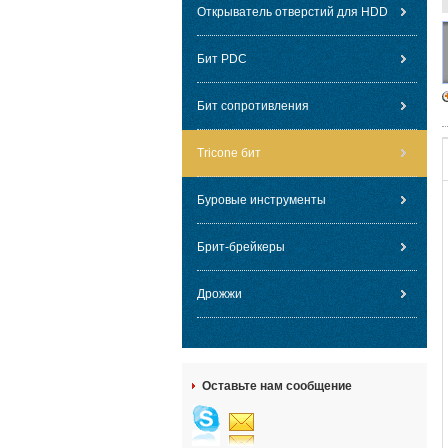
Открыватель отверстий для HDD
Бит PDC
Бит сопротивления
Tricone бит
Буровые инструменты
Брит-брейкеры
Дрожжи
Оставьте нам сообщение