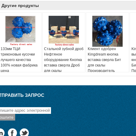
Другие продукты
133мм ТЦИ
Стальной зубной дроб
Клиент одобрен
Ki
триконовые кусочки
Нефтяное
Kingdream кнопка
вы
лучшего качества
оборудование Кнопка
вставка сверла Бит
кн
100% новая фабрика
вставка сверла Дроб
для скалы
Би
цена
для скалы
Производитель
Пр
Производитель для
горной
промышленности
ТПРАВИТЬ ЗАПРОС
ошлите