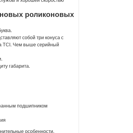
службы и хорошей скоростью
оновых роликоновых
буква.
ставляют собой три конуса с
са TCI. Чем выше серийный
и.
иту габарита.
ванным подшипником
ния
лнительные особенности.