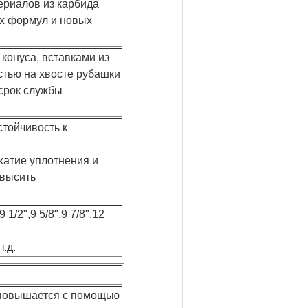
ериалов из карбида
х формул и новых
 конуса, вставками из
стью на хвосте рубашки
срок службы
стойчивость к
жатие уплотнения и
овысить
9 1/2",9 5/8",9 7/8",12
т.д.
 повышается с помощью