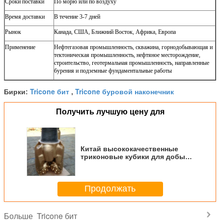
Сроки поставки
По морю или по воздуху
Время доставки
В течение 3-7 дней
Рынок
Канада
, США, Ближний Восток, Африка, Европа
Применение
Нефтегазовая промышленность, скважина, горнодобывающая и
тектоническая промышленность, нефтяное месторождение,
строительство, геотермальная промышленность, направленные
бурения и подземные фундаментальные работы
Tricone бит
Tricone буровой наконечник
Бирки:
,
Получить лучшую цену для
Китай высококачественные
триконовые кубики для добычи
с сертификацией API
Продолжать
Tricone бит
Больше