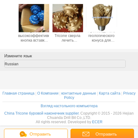
одобрен
Kingdream
Стандарт API
Производитель
133мм
dream
высокоэффективный
Tricone сверла
геологического
трикон
вставка
кнопка вставка
лечить
конуса для
кусочки 
Бит для
сверла Бит для
Рейнольдс
исследования с
качеств
алы
скалы
Производитель
сертификацией
новая ф
одитель
Производитель
для добычи
API
цен
Измените язык
нефти
Russian
Главная страница
|
О Компании
|
контактные данные
|
Карта сайта
|
Privacy
Policy
Взгляд настольного компьютера
China Tricone буровой наконечник supplier.
Copyright © 2015 - 2026 Hejian
Chuanda Drill Bit Co.,LTD.
All rights reserved. Developed by
ECER
Отправить
Отправить