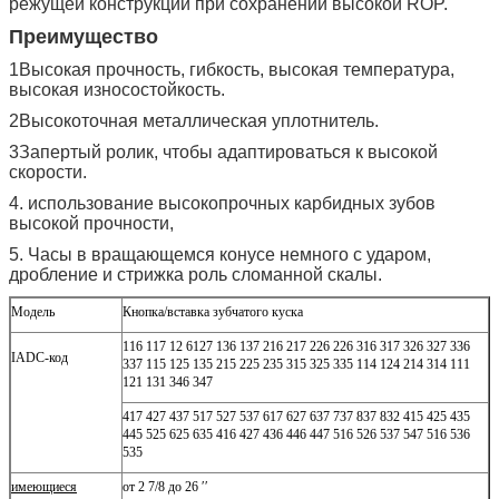
режущей конструкции при сохранении высокой ROP.
Преимущество
1Высокая прочность, гибкость, высокая температура,
высокая износостойкость.
2Высокоточная металлическая уплотнитель.
3Запертый ролик, чтобы адаптироваться к высокой
скорости.
4. использование высокопрочных карбидных зубов
высокой прочности,
5. Часы в вращающемся конусе немного с ударом,
дробление и стрижка роль сломанной скалы.
Модель
Кнопка/вставка зубчатого куска
116 117 12 6127 136 137 216 217 226 226 316 317 326 327 336
IADC-код
337 115 125 135 215 225 235 315 325 335 114 124 214 314 111
121 131 346 347
417 427 437 517 527 537 617 627 637 737 837 832 415 425 435
445 525 625 635 416 427 436 446 447 516 526 537 547 516 536
535
имеющиеся
от 2 7/8 до 26 ′′