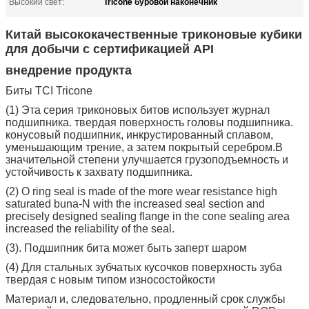
Tricone буровой наконечник
Высокий свет:
Китай высококачественные триконовые кубики
для добычи с сертификацией API
внедрение продукта
Биты TCI Tricone
(1) Эта серия триконовых битов использует журнал
подшипника. твердая поверхность головы подшипника.
конусовый подшипник, инкрустированный сплавом,
уменьшающим трение, а затем покрытый серебром.В
значительной степени улучшается грузоподъемность и
устойчивость к захвату подшипника.
(2) O ring seal is made of the more wear resistance high
saturated buna-N with the increased seal section and
precisely designed sealing flange in the cone sealing area
increased the reliability of the seal.
(3). Подшипник бита может быть заперт шаром
(4) Для стальных зубчатых кусочков поверхность зуба
твердая с новым типом износостойкости
Материал и, следовательно, продленный срок службы