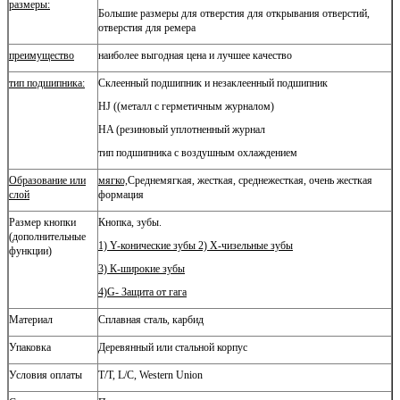
размеры:
Большие размеры для отверстия для открывания отверстий,
отверстия для ремера
преимущество
наиболее выгодная цена и лучшее качество
тип подшипника:
Склеенный подшипник и незаклеенный подшипник
HJ ((металл с герметичным журналом)
HA (резиновый уплотненный журнал
тип подшипника с воздушным охлаждением
Образование или
мягко,
Среднемягкая, жесткая, среднежесткая, очень жесткая
слой
формация
Размер кнопки
Кнопка, зубы.
(дополнительные
1) Y-конические зубы 2) X-чизельные зубы
функции)
3) К-широкие зубы
4)G- Защита от гага
Материал
Сплавная сталь, карбид
Упаковка
Деревянный или стальной корпус
Условия оплаты
T/T, L/C, Western Union