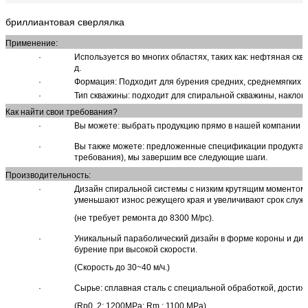
бриллиантовая сверлялка
Применение:
·
Используется во многих областях, таких как: нефтяная сква
д.
·
Формация: Подходит для бурения средних, среднемягких 
·
Тип скважины: подходит для спиральной скважины, наклон
Как найти свои требования?
·
Вы можете: выбрать продукцию прямо в нашей компании
·
Вы также можете: предложенные спецификации продукта 
требования), мы завершим все следующие шаги.
Производительность:
·
Дизайн спиральной системы с низким крутящим моментом 
уменьшают износ режущего края и увеличивают срок служ
(не требует ремонта до 8300 M/pc).
·
Уникальный параболический дизайн в форме короны и диз
бурение при высокой скорости.
(Скорость до 30~40 м/ч.)
·
Сырье: сплавная сталь с специальной обработкой, достиж
(Rp0, 2: 1200MPa; Rm,: 1100 MPa).