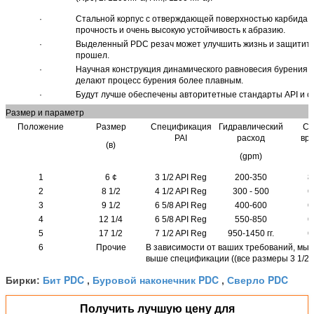
·
Стальной корпус с отверждающей поверхностью карбида 
прочность и очень высокую устойчивость к абразию.
·
Выделенный PDC резач может улучшить жизнь и защитить
прошел.
·
Научная конструкция динамического равновесия бурения и
делают процесс бурения более плавным.
·
Будут лучше обеспечены авторитетные стандарты API и се
Размер и параметр
Положение
Размер
Спецификация
Гидравлический
Ск
PAI
расход
вр
(в)
(gpm)
1
6 ¢
3 1/2 API Reg
200-350
8
2
8 1/2
4 1/2 API Reg
300 - 500
6
3
9 1/2
6 5/8 API Reg
400-600
6
4
12 1/4
6 5/8 API Reg
550-850
6
5
17 1/2
7 1/2 API Reg
950-1450 гг.
6
6
Прочие
В зависимости от ваших требований, мы 
выше спецификации ((все размеры 3 1/2 "~
Бит PDC
Буровой наконечник PDC
Сверло PDC
Бирки:
,
,
Получить лучшую цену для