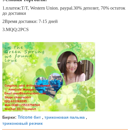
1.платеж:T/T, Western Union. paypal.30% депозит, 70% остаток
до доставки
2Время доставки: 7-15 дней
3.MQQ:2PCS
Tricone бит
триконовая пальма
Бирки:
,
,
триконовый резчик