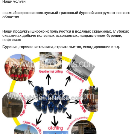
Наши услуги
• самый широко используемый триконный буровой инструмент во всех
областях
Наши продукты широко используются в водяных скважинах, глубоких
скважинах,добыче полезных ископаемых, направленном бурении,
Деревянная коробка для фумигации
Авиаперевозки М
нефтегазе
Картонная коробка для триконовой пальмы
пальмы
Бурение, горячие источники, строительство, складирование и т.д.