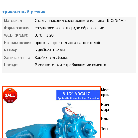
триконовый резчик
Материал:
Сталь с высоким содержанием мангана, 15CrNi4Mo
Формирование:
среднежесткое и твердое образование
WOB ((KN/мм):
0.70 ~ 1.20
Использование:
проекты строительства накопителей
Размер:
6 дюймов 152 мм
Защита от гага:
Карбид вольфрама
Насадка:
В соответствии с требованиями клиента
Хэ
Место
(к
происхождения
Ке
Наименование
марки
8 
Номер модели
Бу
Тип
во