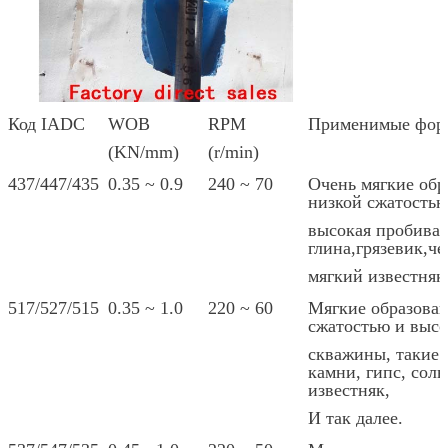
Отправить
Код IADC
WOB
RPM
Применимые фор
(KN/mm)
(r/min)
437/447/435
0.35 ~ 0.9
240 ~ 70
Очень мягкие обр
низкой сжатостью
высокая пробивае
глина,грязевик,че
мягкий известняк 
517/527/515
0.35 ~ 1.0
220 ~ 60
Мягкие образован
сжатостью и выс
скважины, такие 
камни, гипс, соль
известняк,
И так далее.