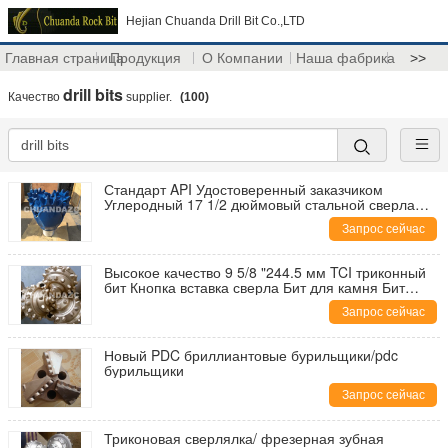
Hejian Chuanda Drill Bit Co.,LTD
Главная страница
Продукция
О Компании
Наша фабрика
>>
drill bits
Качество
supplier.
(100)
Стандарт API Удостоверенный заказчиком
Углеродный 17 1/2 дюймовый стальной сверла
производитель
Запрос сейчас
Высокое качество 9 5/8 "244.5 мм TCI триконный
бит Кнопка вставка сверла Бит для камня Бит
Производитель
Запрос сейчас
Новый PDC бриллиантовые бурильщики/pdc
бурильщики
Запрос сейчас
Триконовая сверлялка/ фрезерная зубная