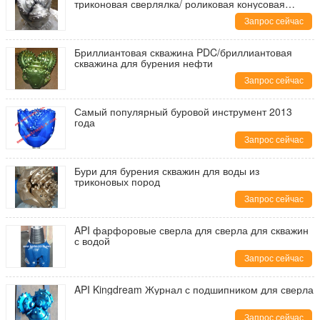
триконовая сверлялка/ роликовая конусовая
сверлялка/ каменная сверлялка/ ТК триконовая
Запрос сейчас
сверлялка
Бриллиантовая скважина PDC/бриллиантовая
скважина для бурения нефти
Запрос сейчас
Самый популярный буровой инструмент 2013
года
Запрос сейчас
Бури для бурения скважин для воды из
триконовых пород
Запрос сейчас
API фарфоровые сверла для сверла для скважин
с водой
Запрос сейчас
API Kingdream Журнал с подшипником для сверла
Запрос сейчас